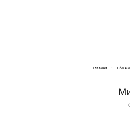
Главная
Обо мн
Ми