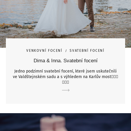
VENKOVNÍ FOCENÍ
SVATEBNÍ FOCENÍ
Dima & Inna. Svatební focení
Jedno podzimní svatební focení, které jsem uskutečnili
ve Valdštejnském sadu a s výhledem na Karlův most🤵🏼‍♂️
👰🏻‍♀️