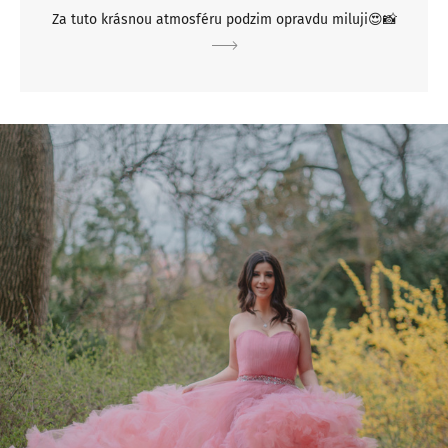
Za tuto krásnou atmosféru podzim opravdu miluji😍📸