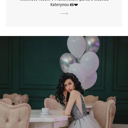
Katerynou 📸❤️