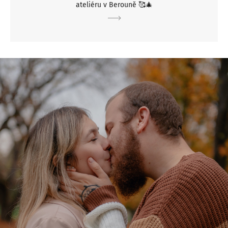
ateliéru v Berouně 🥰🎄